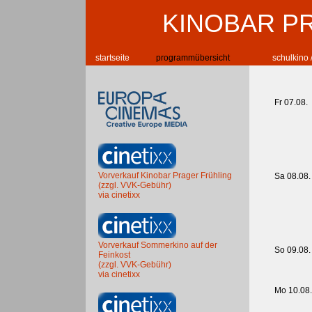
KINOBAR P
startseite
programmübersicht
schulkino 
Fr 07.08.
Vorverkauf Kinobar Prager Frühling
Sa 08.08.
(zzgl. VVK-Gebühr)
via cinetixx
Vorverkauf Sommerkino auf der
So 09.08.
Feinkost
(zzgl. VVK-Gebühr)
via cinetixx
Mo 10.08.