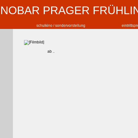
INOBAR PRAGER FRÜHLI
schulkino / sondervorstellung
eintrittsp
ab ..