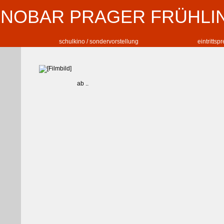
INOBAR PRAGER FRÜHLI
schulkino / sondervorstellung
eintrittsp
ab ..