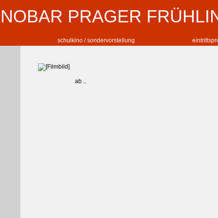
INOBAR PRAGER FRÜHLI
schulkino / sondervorstellung
eintrittsp
ab ..