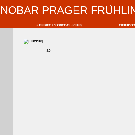
INOBAR PRAGER FRÜHLI
schulkino / sondervorstellung
eintrittsp
ab ..