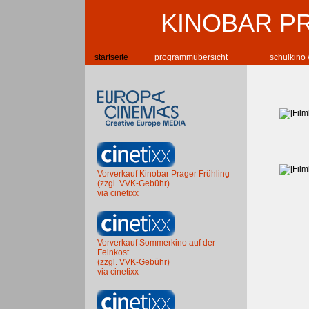
KINOBAR P
startseite
programmübersicht
schulkino 
Vorverkauf Kinobar Prager Frühling
(zzgl. VVK-Gebühr)
via cinetixx
Vorverkauf Sommerkino auf der
Feinkost
(zzgl. VVK-Gebühr)
via cinetixx