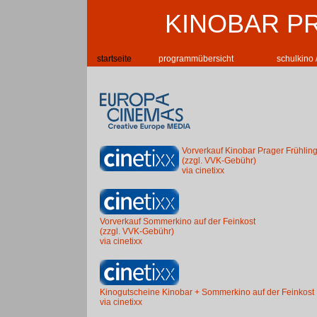
KINOBAR P
startseite
programmübersicht
schulkino 
Vorverkauf Kinobar Prager Frühlin
(zzgl. VVK-Gebühr)
via cinetixx
Vorverkauf Sommerkino auf der Feinkost
(zzgl. VVK-Gebühr)
via cinetixx
Kinogutscheine Kinobar + Sommerkino auf der Feinkost
via cinetixx