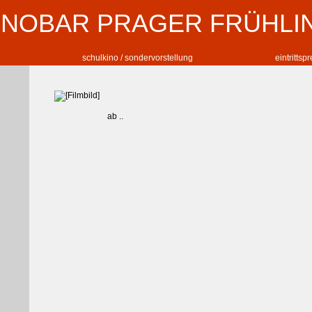
INOBAR PRAGER FRÜHLI
schulkino / sondervorstellung
eintrittsp
ab ..