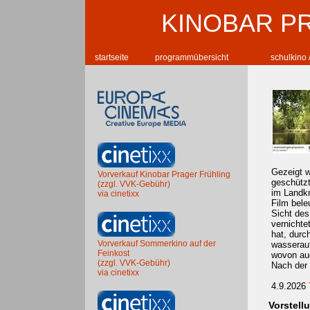
KINOBAR P
startseite
programmübersicht
schulkino 
Gezeigt w
Vorverkauf Kinobar Prager Frühling
geschützt
(zzgl. VVK-Gebühr)
im Landkr
via cinetixx
Film bele
Sicht des
vernichte
hat, durc
Vorverkauf Sommerkino auf der
wasserauf
Feinkost
wovon auc
(zzgl. VVK-Gebühr)
Nach der 
via cinetixx
4.9.2026
Vorstell