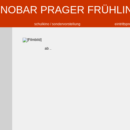
INOBAR PRAGER FRÜHLI
schulkino / sondervorstellung
eintrittsp
ab ..