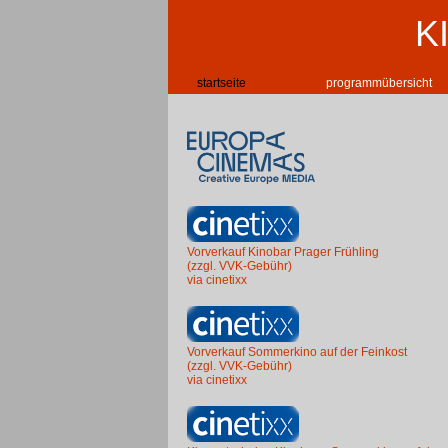
K
startseite
programmübersicht
Vorverkauf Kinobar Prager Frühling
(zzgl. VVK-Gebühr)
via cinetixx
Vorverkauf Sommerkino auf der Feinkost
(zzgl. VVK-Gebühr)
via cinetixx