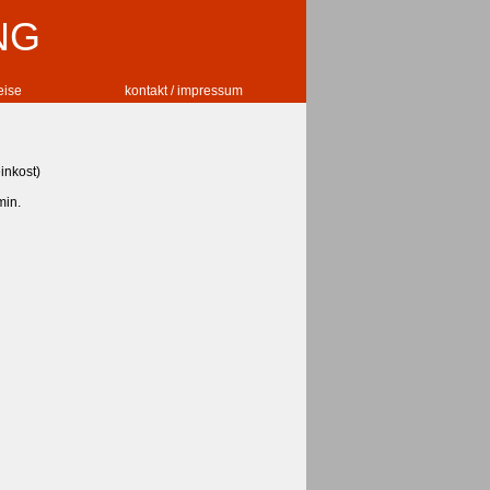
NG
reise
kontakt / impressum
inkost)
min.