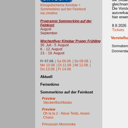
gleichnam
Kinogutscheine Kinobar +
Die Vorst
Sommerkino auf der Feinkost
ausverkau
via cinetixx
hier erwe
Programm Sommerkino auf der
Feinkost
8.8.2026
August
Tickets
September
Vorstell
Wochenflyer Kinobar Prager Frühling
30. Juli - 5. August
Sonnaben
6. - 12. August
Donnerst
13. - 19. August
Fr 07.08.
|
Sa 08.08.
|
So 09.08.
|
Mo 10.08.
|
Di 11.08.
|
Mi 12.08.
|
Do 13.08.
|
Fr 14.08.
Aktuell
Ferienkino
Sommerkino auf der Feinkost
Preview
Steckerlfischfiasko
Preview
Oh la la 2 - Neue Tests, neues
Chaos
Prinzessin Mononoke