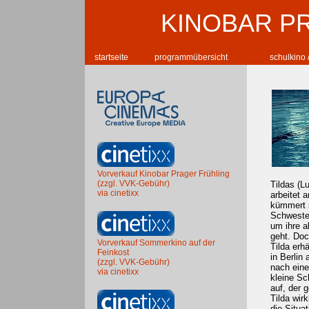
KINOBAR P
startseite
programmübersicht
schulkino 
Vorverkauf Kinobar Prager Frühling
(zzgl. VVK-Gebühr)
Tildas (Lu
via cinetixx
arbeitet 
kümmert s
Schwester
um ihre a
geht. Doc
Vorverkauf Sommerkino auf der
Tilda erh
Feinkost
in Berlin 
(zzgl. VVK-Gebühr)
nach eine
via cinetixx
kleine Sc
auf, der 
Tilda wir
die Situa