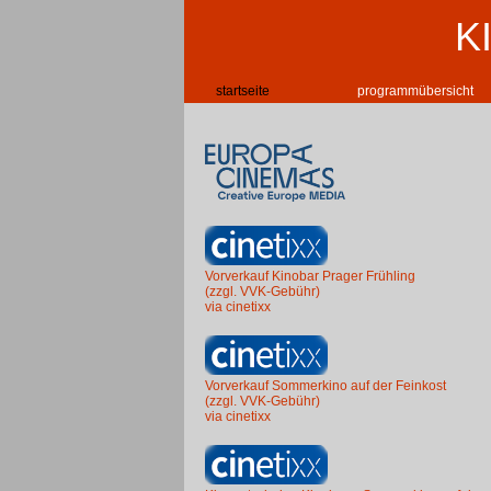
K
startseite
programmübersicht
Vorverkauf Kinobar Prager Frühling
(zzgl. VVK-Gebühr)
via cinetixx
Vorverkauf Sommerkino auf der Feinkost
(zzgl. VVK-Gebühr)
via cinetixx