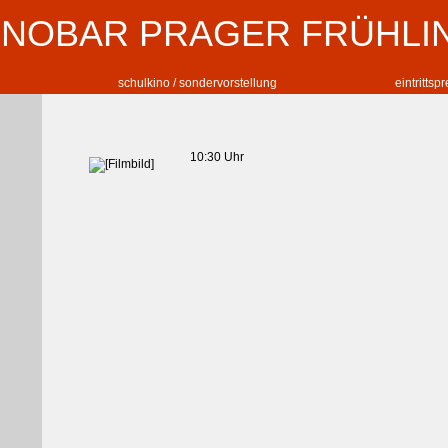
INOBAR PRAGER FRÜHLI
schulkino / sondervorstellung
eintrittsp
10:30 Uhr