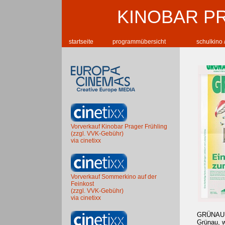
KINOBAR P
startseite
programmübersicht
schulkino 
Vorverkauf Kinobar Prager Frühling
(zzgl. VVK-Gebühr)
via cinetixx
Vorverkauf Sommerkino auf der
Feinkost
(zzgl. VVK-Gebühr)
via cinetixx
GRÜNAU 50
Grünau, w