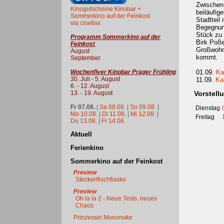
Zwischen 
Kinogutscheine Kinobar +
beiläufig
Sommerkino auf der Feinkost
Stadtteil
via cinetixx
Begegnung
Stück zu 
Programm Sommerkino auf der
Birk Poße
Feinkost
Großwohns
August
kommt.
September
Wochenflyer Kinobar Prager Frühling
01.09.
Ka
30. Juli - 5. August
11.09.
Ka
6. - 12. August
13. - 19. August
Vorstell
Fr 07.08.
|
Sa 08.08.
|
So 09.08.
|
Dienstag
Mo 10.08.
|
Di 11.08.
|
Mi 12.08.
|
Freitag
Do 13.08.
|
Fr 14.08.
Aktuell
Ferienkino
Sommerkino auf der Feinkost
Preview
Steckerlfischfiasko
Preview
Oh la la 2 - Neue Tests, neues
Chaos
Prinzessin Mononoke