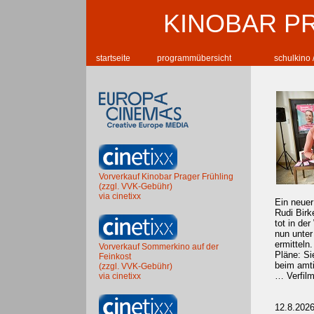
KINOBAR P
startseite
programmübersicht
schulkino 
Vorverkauf Kinobar Prager Frühling
(zzgl. VVK-Gebühr)
via cinetixx
Ein neuer
Rudi Birk
tot in de
nun unter
ermitteln
Vorverkauf Sommerkino auf der
Pläne: Si
Feinkost
beim amti
(zzgl. VVK-Gebühr)
… Verfilm
via cinetixx
12.8.202