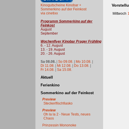
Vorstell
Kinogutscheine Kinobar +
Sommerkino auf der Feinkost
via cinetixx
Mittwoch
Programm Sommerkino auf der
Feinkost
August
September
Wochenflyer Kinobar Prager Frühling
6. - 12. August
13. - 19. August
20. - 26. August
Sa 08.08.
|
So 09.08.
|
Mo 10.08.
|
Di 11.08.
|
Mi 12.08.
|
Do 13.08.
|
Fr 14.08.
|
Sa 15.08.
Aktuell
Ferienkino
Sommerkino auf der Feinkost
Preview
Steckerlfischfiasko
Preview
Oh la la 2 - Neue Tests, neues
Chaos
Prinzessin Mononoke