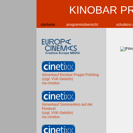
KINOBAR P
startseite
programmübersicht
schulkino 
Vorverkauf Kinobar Prager Frühling
(zzgl. VVK-Gebühr)
via cinetixx
Vorverkauf Sommerkino auf der
Feinkost
(zzgl. VVK-Gebühr)
via cinetixx