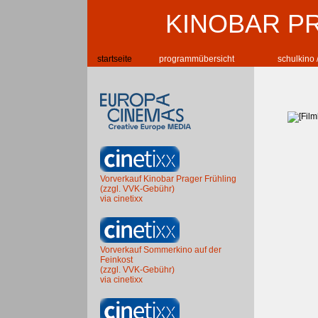
KINOBAR P
startseite
programmübersicht
schulkino 
Vorverkauf Kinobar Prager Frühling
(zzgl. VVK-Gebühr)
via cinetixx
Vorverkauf Sommerkino auf der
Feinkost
(zzgl. VVK-Gebühr)
via cinetixx