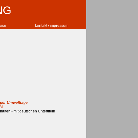
NG
reise
kontakt / impressum
iger Umwelttage
MM
inuten - mit deutschen Untertiteln