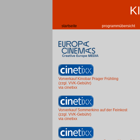
K
startseite
programmübersicht
Vorverkauf Kinobar Prager Frühling
(zzgl. VVK-Gebühr)
via cinetixx
Vorverkauf Sommerkino auf der Feinkost
(zzgl. VVK-Gebühr)
via cinetixx