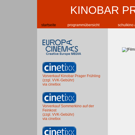
KINOBAR P
startseite
programmübersicht
schulkino 
Vorverkauf Kinobar Prager Frühling
(zzgl. VVK-Gebühr)
via cinetixx
Vorverkauf Sommerkino auf der
Feinkost
(zzgl. VVK-Gebühr)
via cinetixx