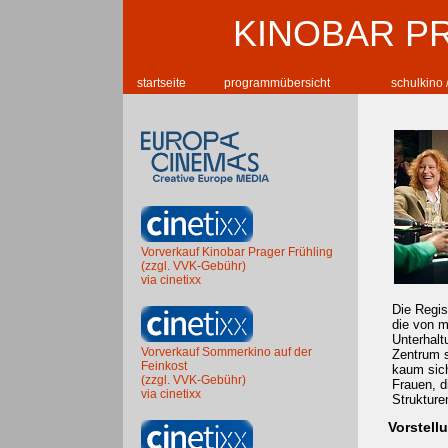
KINOBAR P
startseite
programmübersicht
schulkino 
Vorverkauf Kinobar Prager Frühling
(zzgl. VVK-Gebühr)
via cinetixx
Die Regis
die von m
Unterhalt
Vorverkauf Sommerkino auf der
Zentrum s
Feinkost
kaum sich
(zzgl. VVK-Gebühr)
Frauen, d
via cinetixx
Strukture
Vorstell