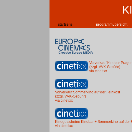
K
startseite
programmübersicht
Vorverkauf Kinobar Prager
(zzgl. VVK-Gebühr)
via cinetixx
Vorverkauf Sommerkino auf der Feinkost
(zzgl. VVK-Gebühr)
via cinetixx
Kinogutscheine Kinobar + Sommerkino auf der 
via cinetixx