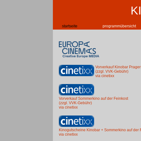
K
startseite
programmübersicht
Vorverkauf Kinobar Prager
(zzgl. VVK-Gebühr)
via cinetixx
Vorverkauf Sommerkino auf der Feinkost
(zzgl. VVK-Gebühr)
via cinetixx
Kinogutscheine Kinobar + Sommerkino auf der 
via cinetixx