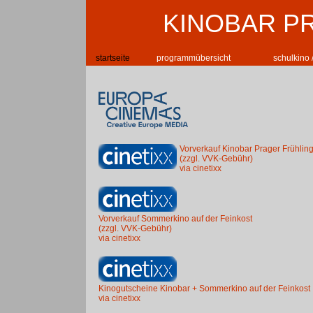
KINOBAR P
startseite
programmübersicht
schulkino 
Vorverkauf Kinobar Prager Frühlin
(zzgl. VVK-Gebühr)
via cinetixx
Vorverkauf Sommerkino auf der Feinkost
(zzgl. VVK-Gebühr)
via cinetixx
Kinogutscheine Kinobar + Sommerkino auf der Feinkost
via cinetixx