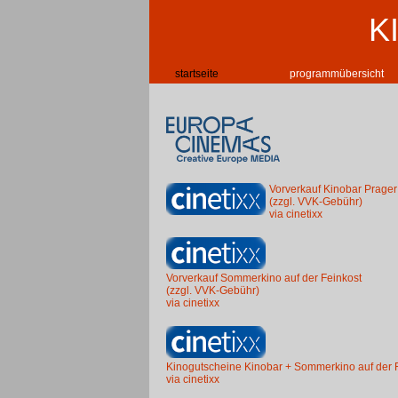
K
startseite
programmübersicht
Vorverkauf Kinobar Prager
(zzgl. VVK-Gebühr)
via cinetixx
Vorverkauf Sommerkino auf der Feinkost
(zzgl. VVK-Gebühr)
via cinetixx
Kinogutscheine Kinobar + Sommerkino auf der 
via cinetixx