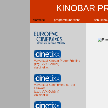
KINOBAR P
startseite
programmübersicht
schulkino 
Vorverkauf Kinobar Prager Frühling
(zzgl. VVK-Gebühr)
via cinetixx
Vorverkauf Sommerkino auf der
Feinkost
(zzgl. VVK-Gebühr)
via cinetixx