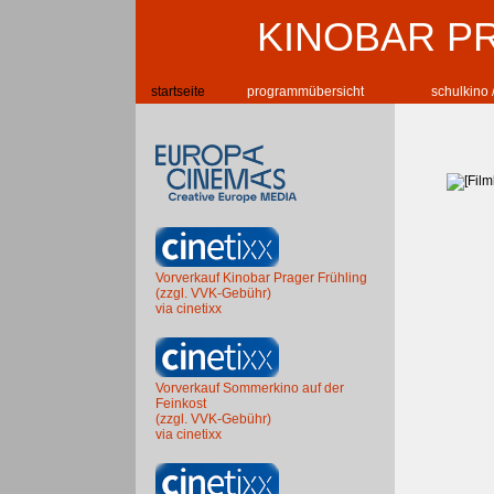
KINOBAR P
startseite
programmübersicht
schulkino 
Vorverkauf Kinobar Prager Frühling
(zzgl. VVK-Gebühr)
via cinetixx
Vorverkauf Sommerkino auf der
Feinkost
(zzgl. VVK-Gebühr)
via cinetixx