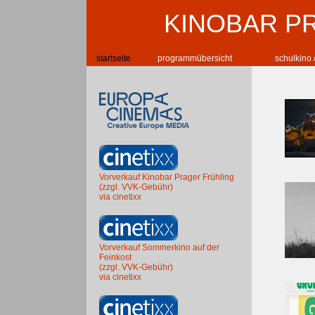
KINOBAR P
startseite
programmübersicht
schulkino 
Vorverkauf Kinobar Prager Frühling
(zzgl. VVK-Gebühr)
via cinetixx
Vorverkauf Sommerkino auf der
Feinkost
(zzgl. VVK-Gebühr)
via cinetixx