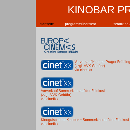
KINOBAR P
startseite
programmübersicht
schulkino 
Vorverkauf Kinobar Prager Frühlin
(zzgl. VVK-Gebühr)
via cinetixx
Vorverkauf Sommerkino auf der Feinkost
(zzgl. VVK-Gebühr)
via cinetixx
Kinogutscheine Kinobar + Sommerkino auf der Feinkost
via cinetixx