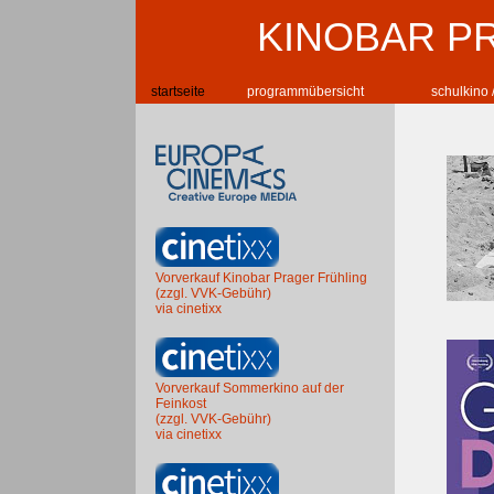
KINOBAR P
startseite
programmübersicht
schulkino 
Vorverkauf Kinobar Prager Frühling
(zzgl. VVK-Gebühr)
via cinetixx
Vorverkauf Sommerkino auf der
Feinkost
(zzgl. VVK-Gebühr)
via cinetixx